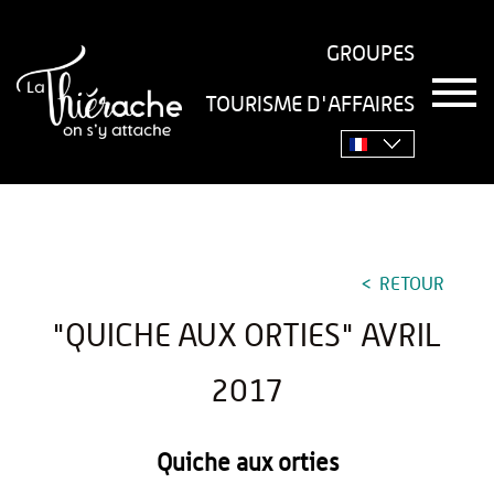
GROUPES
T
TOURISME D'AFFAIRES
o
Accueil
›
Séjourner
›
Gastronomie
›
Recettes
›
"Quiche
g
g
aux orties" avril 2017
l
e
n
a
v
RETOUR
i
g
"QUICHE AUX ORTIES" AVRIL
a
t
i
2017
o
n
Quiche aux orties