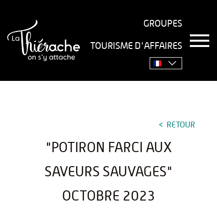
GROUPES
T
TOURISME D'AFFAIRES
o
Accueil
›
Séjourner
›
Gastronomie
›
Recettes
›
"Potiron
g
g
farci aux saveurs sauvages" octobre 2023
l
e
n
a
v
RETOUR
i
g
"POTIRON FARCI AUX
a
t
i
SAVEURS SAUVAGES"
o
n
OCTOBRE 2023