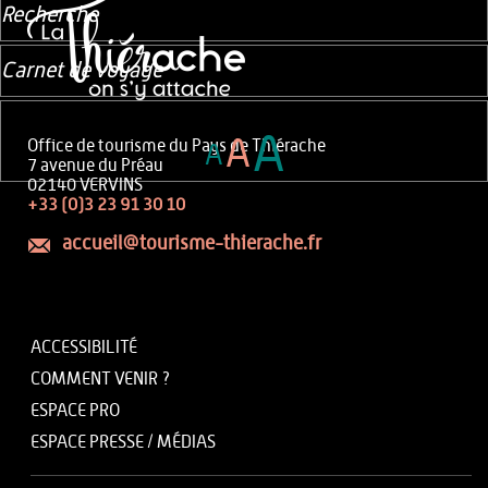
Recherche
Carnet de voyage
A
A
Office de tourisme du Pays de Thiérache
A
7 avenue du Préau
02140 VERVINS
+33 (0)3 23 91 30 10
accueil@tourisme-thierache.fr
ACCESSIBILITÉ
COMMENT VENIR ?
ESPACE PRO
ESPACE PRESSE / MÉDIAS