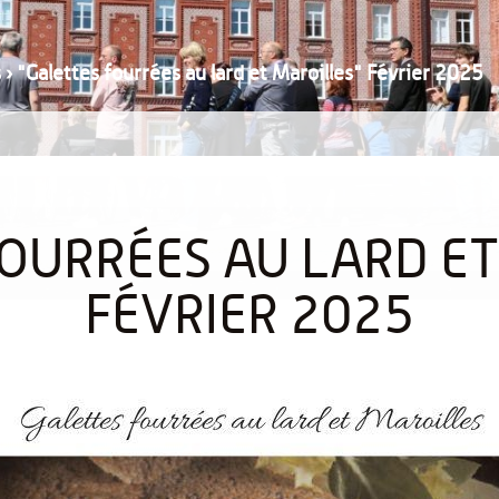
s
›
"Galettes fourrées au lard et Maroilles" Février 2025
OURRÉES AU LARD E
FÉVRIER 2025