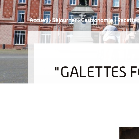
Accueil
›
Séjourner
›
Gastronomie
›
Recette
"GALETTES F