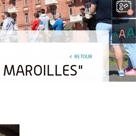
0
A
A
A
RETOUR
T MAROILLES"