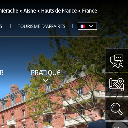
hiérache
Aisne
Hauts de France
France
S
TOURISME D'AFFAIRES
R
PRATIQUE