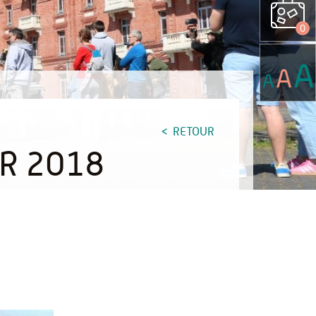
0
A
A
A
RETOUR
ER 2018