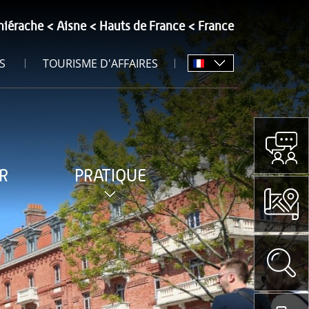
hiérache
Aisne
Hauts de France
France
S
TOURISME D'AFFAIRES
R
PRATIQUE