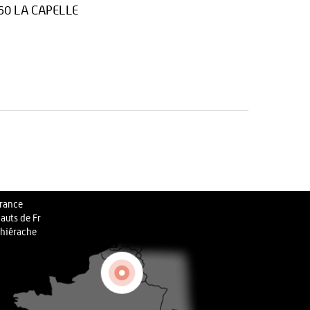
60 LA CAPELLE
rance
auts de Fr
hiérache