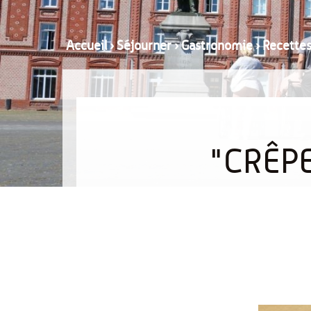
Accueil
›
Séjourner
›
Gastronomie
›
Recette
"CRÊPE