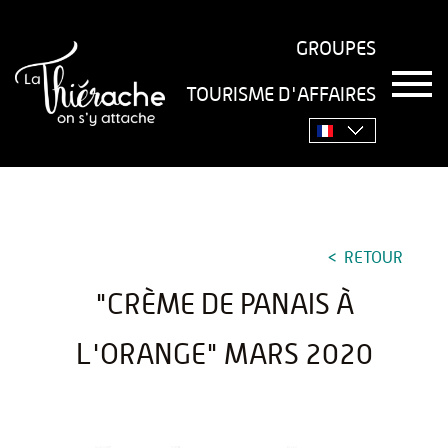
GROUPES
T
TOURISME D'AFFAIRES
o
Accueil
›
Séjourner
›
Gastronomie
›
Recettes
›
"Crème
g
g
de panais à l'orange" mars 2020
l
e
n
a
v
RETOUR
i
g
"CRÈME DE PANAIS À
a
t
i
L'ORANGE" MARS 2020
o
n