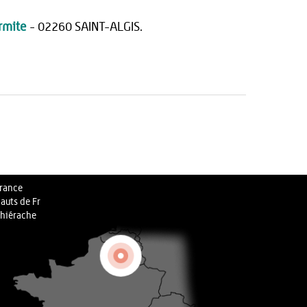
Ermite
- 02260 SAINT-ALGIS.
rance
auts de Fr
hiérache