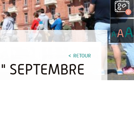
0
A
A
A
RETOUR
S" SEPTEMBRE