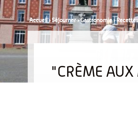
Accueil
›
Séjourner
›
Gastronomie
›
Recette
"CRÈME AUX 