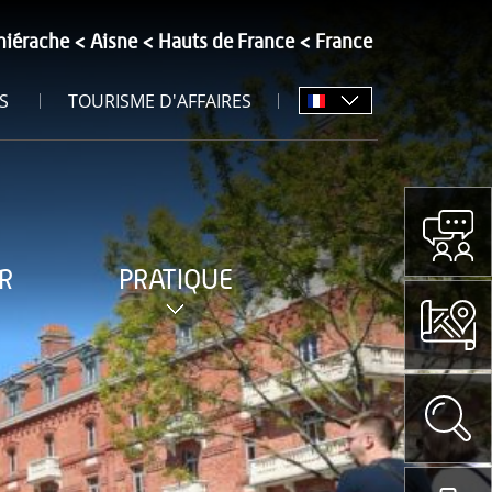
hiérache
Aisne
Hauts de France
France
S
TOURISME D'AFFAIRES
R
PRATIQUE