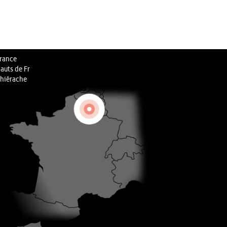
rance
auts de Fr
hiérache