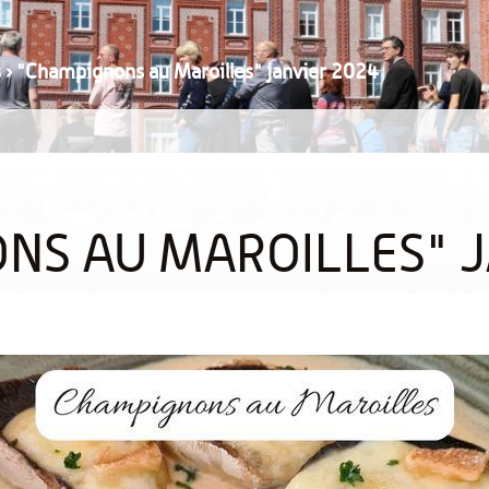
s
›
"Champignons au Maroilles" janvier 2024
NS AU MAROILLES" J