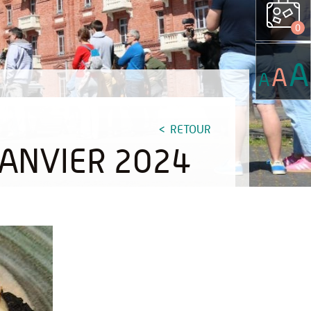
0
A
A
A
RETOUR
ANVIER 2024