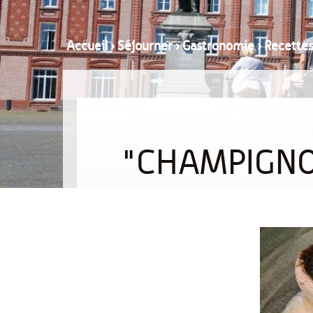
Accueil
›
Séjourner
›
Gastronomie
›
Recette
"CHAMPIGNO