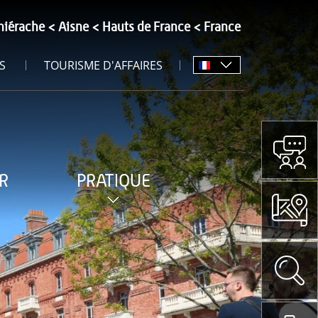
hiérache
Aisne
Hauts de France
France
S
TOURISME D'AFFAIRES
R
PRATIQUE