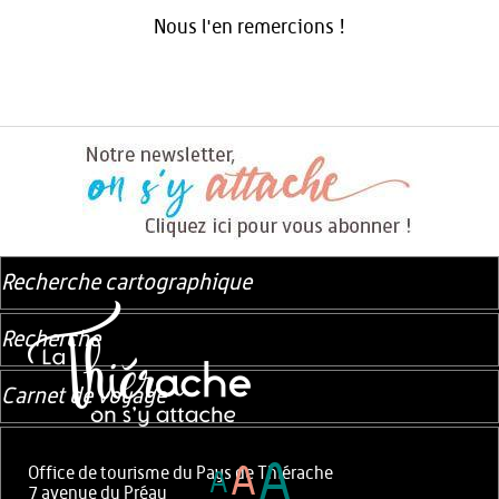
Nous l'en remercions !
Recherche cartographique
Recherche
Carnet de voyage
A
A
Office de tourisme du Pays de Thiérache
A
7 avenue du Préau