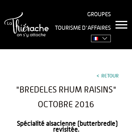
GROUPES
T
TOURISME D'AFFAIRES
o
Accueil
›
Séjourner
›
Gastronomie
›
Recettes
›
g
g
"Bredeles rhum raisins" octobre 2016
l
e
n
a
v
RETOUR
i
g
"BREDELES RHUM RAISINS"
a
t
i
OCTOBRE 2016
o
n
Spécialité alsacienne (butterbredle)
revisitée.