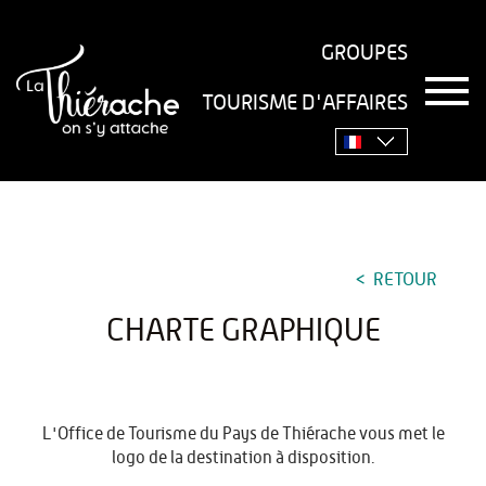
GROUPES
T
TOURISME D'AFFAIRES
o
Accueil
›
L'office de tourisme vous accompagne
›
g
g
Charte graphique
l
e
n
a
v
RETOUR
i
g
CHARTE GRAPHIQUE
a
t
i
o
n
L'Office de Tourisme du Pays de Thiérache vous met le
logo de la destination à disposition.