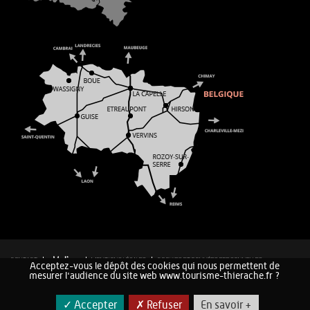
CONTACT
MENTIONS LÉGALES
COOKIES ET DONNÉES PERSONNELLES
Acceptez-vous le dépôt des cookies qui nous permettent de
PLAN DU SITE
mesurer l'audience du site web www.tourisme-thierache.fr ?
✓ Accepter
✗ Refuser
En savoir +