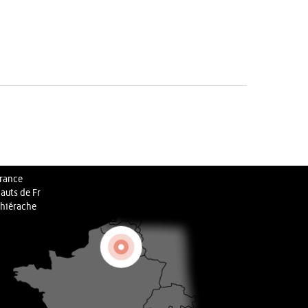
rance
auts de Fr
hiérache