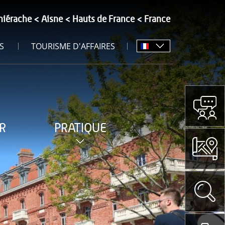
hiérache
Aisne
Hauts de France
France
S
TOURISME D'AFFAIRES
R
PRATIQUE