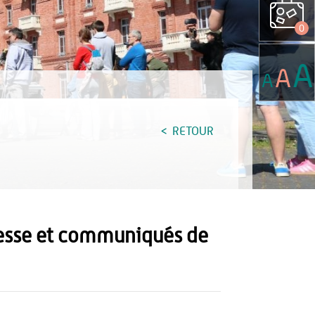
0
A
A
A
RETOUR
 presse et communiqués de