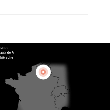
rance
auts de Fr
hiérache