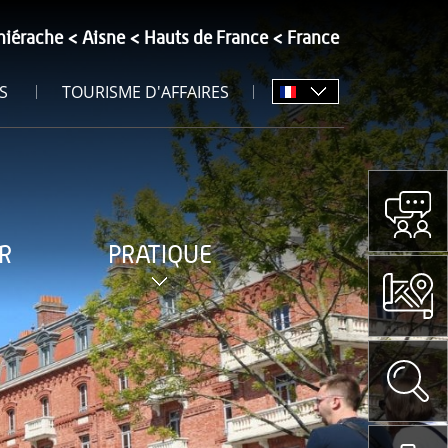
hiérache
Aisne
Hauts de France
France
S
TOURISME D'AFFAIRES
R
PRATIQUE