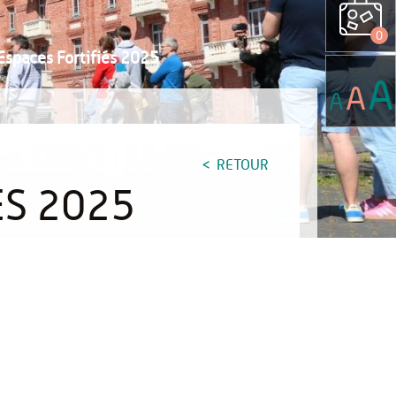
0
Espaces Fortifiés 2025
A
A
A
RETOUR
ÉS 2025