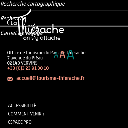
Recherche cartographique
Recherche
Carnet de voyage
A
A
Office de tourisme du Pays de Thiérache
A
7 avenue du Préau
02140 VERVINS
+33 (0)3 23 91 30 10
accueil@tourisme-thierache.fr
ACCESSIBILITÉ
COMMENT VENIR ?
ESPACE PRO