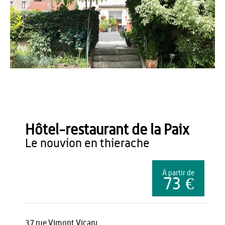
M. Farcy
Hôtel-restaurant de la Paix
le nouvion en thierache
À partir de
73 €
37 rue Vimont Vicary