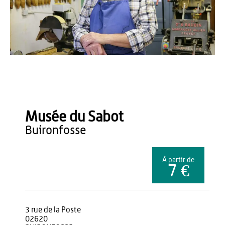
OT du Pays de Thiérache
Musée du Sabot
buironfosse
À partir de
7 €
3 rue de la Poste
02620