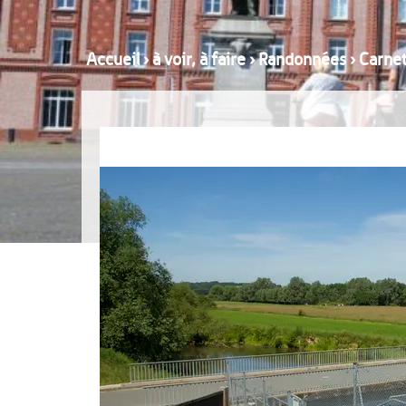
Accueil
›
à voir, à faire
›
Randonnées
›
Carnet