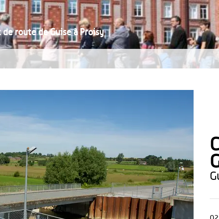
 de route de Guise à Proisy
C
G
02