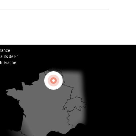
rance
auts de Fr
hiérache