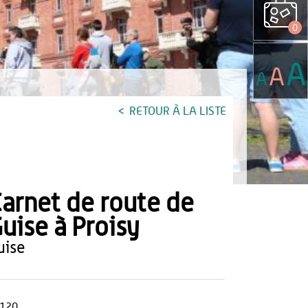
0
A
A
A
RETOUR À LA LISTE
arnet de route de
uise à Proisy
guise
120