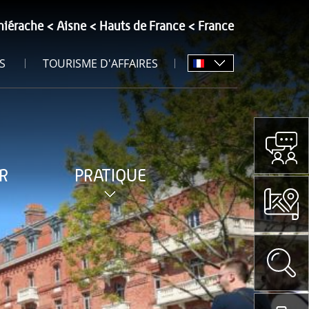
hiérache
Aisne
Hauts de France
France
S
TOURISME D'AFFAIRES
R
PRATIQUE