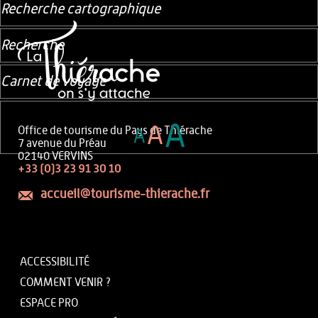
Recherche cartographique
Recherche
Carnet de voyage
A
A
Office de tourisme du Pays de Thiérache
A
7 avenue du Préau
02140 VERVINS
+33 (0)3 23 91 30 10
accueil@tourisme-thierache.fr
ACCESSIBILITÉ
COMMENT VENIR ?
ESPACE PRO