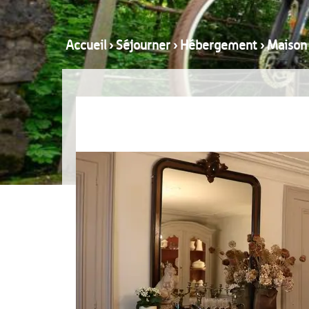
Accueil
›
Séjourner
›
Hébergement
›
Maison