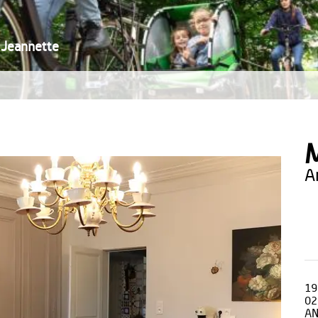
 Jeannette
M
19
02
AN