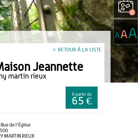
0
A
A
A
RETOUR À LA LISTE
aison Jeannette
any martin rieux
À partir de
65 €
 Rue de l'Église
500
Y MARTIN RIEUX