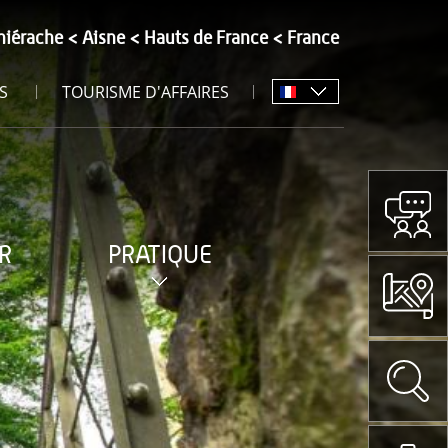
hiérache
Aisne
Hauts de France
France
S
TOURISME D'AFFAIRES
R
PRATIQUE