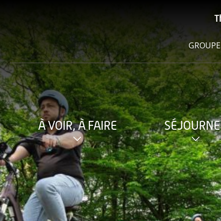
T
GROUPE
À VOIR, À FAIRE
SÉJOURNE