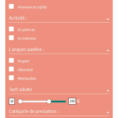
Animaux acceptés
Activité :
En plein air
En intérieur
Langues parlées :
Anglais
Allemand
Néerlandais
Tarif adulte
10 : 150
€
10
150
Catégorie de prestation :