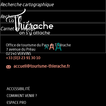
Recherche cartographique
Recherche
Carnet de voyage
A
A
Office de tourisme du Pays de Thiérache
A
7 avenue du Préau
02140 VERVINS
+33 (0)3 23 91 30 10
accueil@tourisme-thierache.fr
ACCESSIBILITÉ
COMMENT VENIR ?
ESPACE PRO