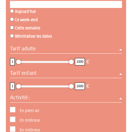
Aujourd'hui
Ce week-end
Cette semaine
Réinitialiser les dates
Tarif adulte
1 : 1000
€
1
1000
Tarif enfant
1 : 1000
€
1
1000
Activité :
En plein air
En intérieur
En intérieur