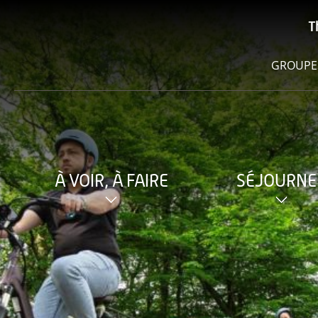
T
GROUPE
À VOIR, À FAIRE
SÉJOURNE