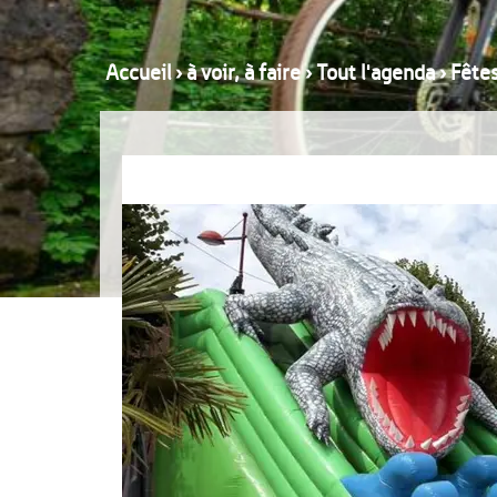
Accueil
›
à voir, à faire
›
Tout l'agenda
›
Fêtes