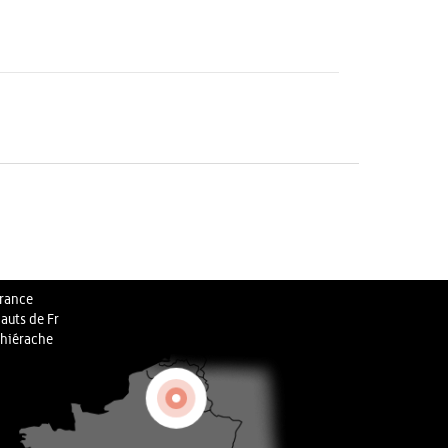
rance
auts de Fr
hiérache