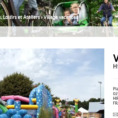
, Loisirs et Ateliers
›
Village vacances
V
Pl
02
HI
FR