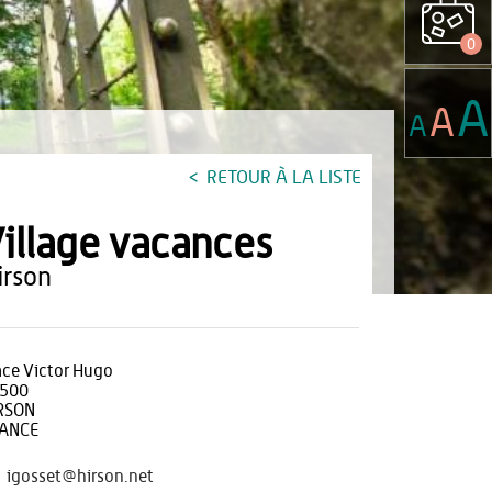
0
A
A
A
RETOUR À LA LISTE
illage vacances
hirson
ace Victor Hugo
500
RSON
ANCE
igosset@hirson.net