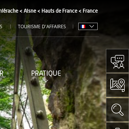
hiérache
Aisne
Hauts de France
France
S
TOURISME D'AFFAIRES
R
PRATIQUE