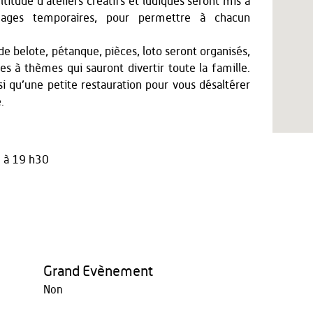
itude d’ateliers créatifs et ludiques seront mis à
touages temporaires, pour permettre à chacun
e belote, pétanque, pièces, loto seront organisés,
es à thèmes qui sauront divertir toute la famille.
i qu’une petite restauration pour vous désaltérer
.
 à 19 h30
Grand Evènement
Non