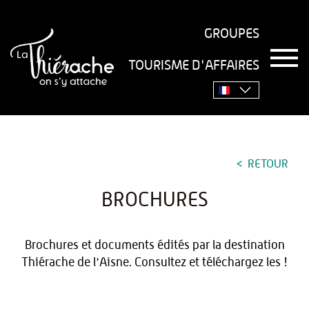
GROUPES
T
TOURISME D'AFFAIRES
o
Accueil
›
Pratique
›
Brochures
g
g
l
e
n
a
RETOUR
v
i
g
BROCHURES
a
t
i
Brochures et documents édités par la destination
o
Thiérache de l'Aisne. Consultez et téléchargez les !
n