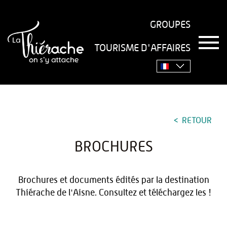
GROUPES
T
TOURISME D'AFFAIRES
o
Accueil
›
Pratique
›
Brochures
g
g
l
e
n
a
RETOUR
v
i
g
BROCHURES
a
t
i
Brochures et documents édités par la destination
o
Thiérache de l'Aisne. Consultez et téléchargez les !
n