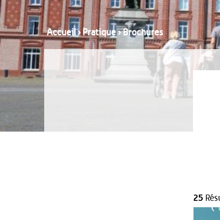
Accueil
›
Pratique
›
Brochures
25
Résu