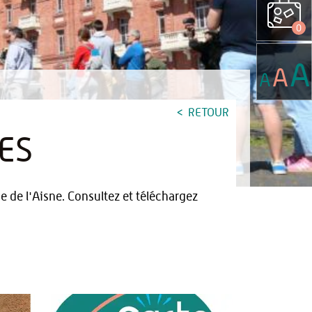
0
A
A
A
RETOUR
ES
 de l'Aisne. Consultez et téléchargez