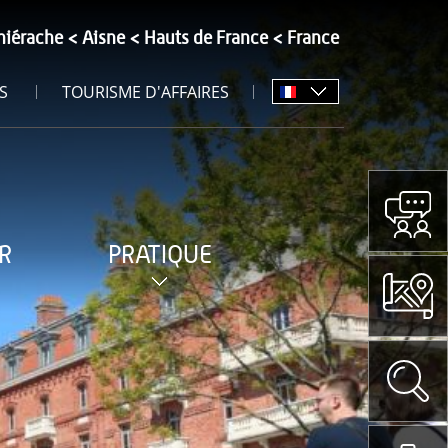
hiérache
Aisne
Hauts de France
France
S
TOURISME D'AFFAIRES
R
PRATIQUE