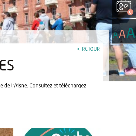
0
A
A
A
RETOUR
ES
 de l'Aisne. Consultez et téléchargez