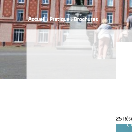
Accueil
›
Pratique
›
Brochures
25
Résu