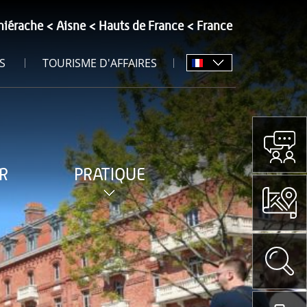
hiérache
Aisne
Hauts de France
France
S
TOURISME D'AFFAIRES
R
PRATIQUE