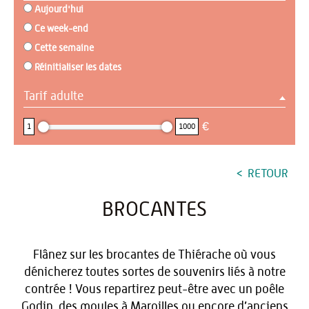
Aujourd'hui
Ce week-end
Cette semaine
Réinitialiser les dates
Tarif adulte
1 : 1000
€
1
1000
RETOUR
BROCANTES
Flânez sur les brocantes de Thiérache où vous
dénicherez toutes sortes de souvenirs liés à notre
contrée ! Vous repartirez peut-être avec un poêle
Godin, des moules à Maroilles ou encore d’anciens