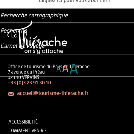
Recherche cartographique
Recherche
Carnet de voyage
A
A
Office de tourisme du Pays de Thiérache
A
7 avenue du Préau
02140 VERVINS
+33 (0)3 23 91 30 10
accueil@tourisme-thierache.fr
ACCESSIBILITÉ
COMMENT VENIR ?