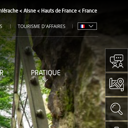
hiérache
Aisne
Hauts de France
France
S
TOURISME D'AFFAIRES
R
PRATIQUE