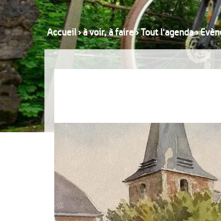
Accueil
›
à voir, à faire
›
Tout l'agenda
›
Evèn