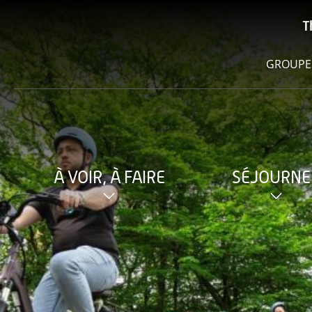
T
GROUPE
À VOIR, À FAIRE
SÉJOURNE