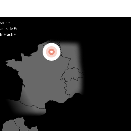
rance
auts de Fr
hiérache