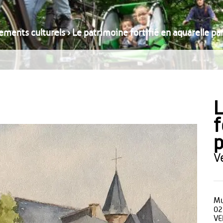
ements culturels
›
Le patrimoine fortifié en aquarelle pa
L
f
p
Mu
02
VE