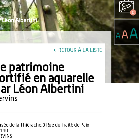
0
r Léon Albertini
A
A
A
RETOUR À LA LISTE
e patrimoine
ortifié en aquarelle
ar Léon Albertini
vervins
sée de la Thiérache,3 Rue du Traité de Paix
140
RVINS