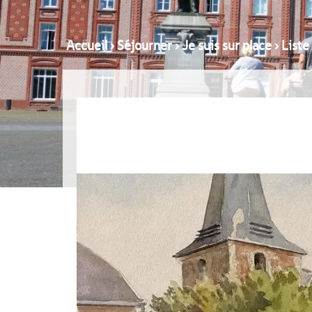
Accueil
›
Séjourner
›
Je suis sur place
›
Liste