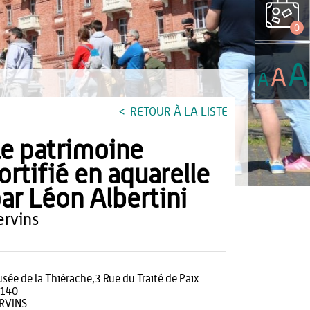
0
A
A
A
RETOUR À LA LISTE
e patrimoine
ortifié en aquarelle
ar Léon Albertini
vervins
sée de la Thiérache,3 Rue du Traité de Paix
140
RVINS