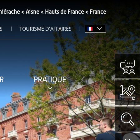
hiérache
Aisne
Hauts de France
France
S
TOURISME D'AFFAIRES
R
PRATIQUE