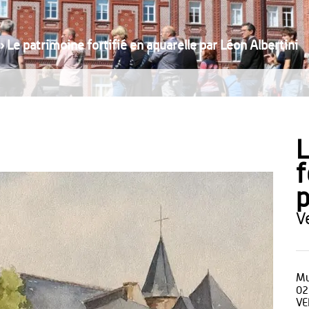
›
Le patrimoine fortifié en aquarelle par Léon Albertini
L
f
p
Mu
02
VE