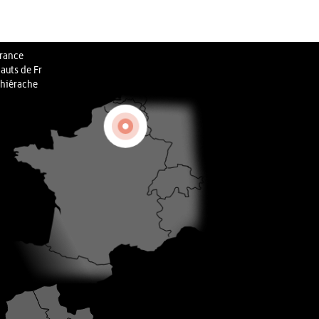
rance
auts de Fr
hiérache