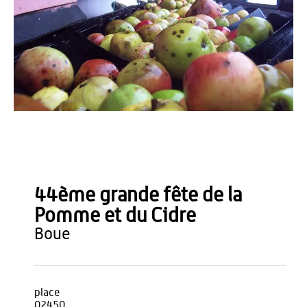
OT du Pays de Thiérache
44ème grande fête de la
Pomme et du Cidre
boue
place
02450