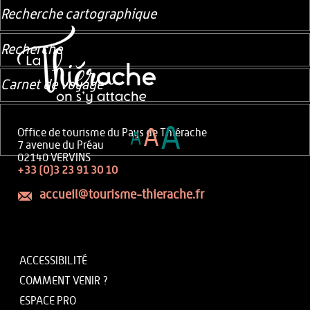
Recherche cartographique
Recherche
Carnet de voyage
A
A
Office de tourisme du Pays de Thiérache
A
7 avenue du Préau
02140 VERVINS
+33 (0)3 23 91 30 10
accueil@tourisme-thierache.fr
ACCESSIBILITÉ
COMMENT VENIR ?
ESPACE PRO