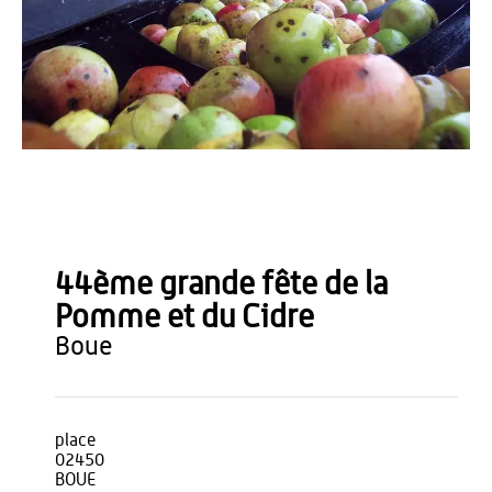
OT du Pays de Thiérache
44ème grande fête de la
Pomme et du Cidre
boue
place
02450
BOUE