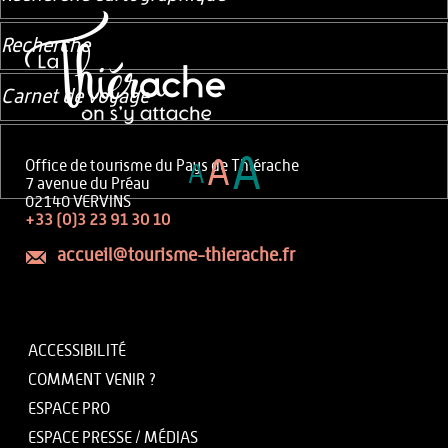
Recherche
Carnet de voyage
A
A
Office de tourisme du Pays de Thiérache
A
7 avenue du Préau
02140 VERVINS
+33 (0)3 23 91 30 10
accueil@tourisme-thierache.fr
ACCESSIBILITÉ
COMMENT VENIR ?
ESPACE PRO
ESPACE PRESSE / MÉDIAS