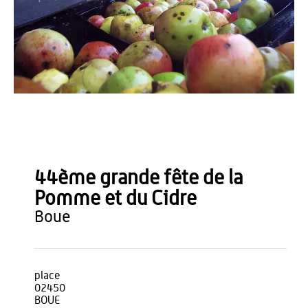
OT du Pays de Thiérache
44ème grande fête de la
Pomme et du Cidre
boue
place
02450
BOUE