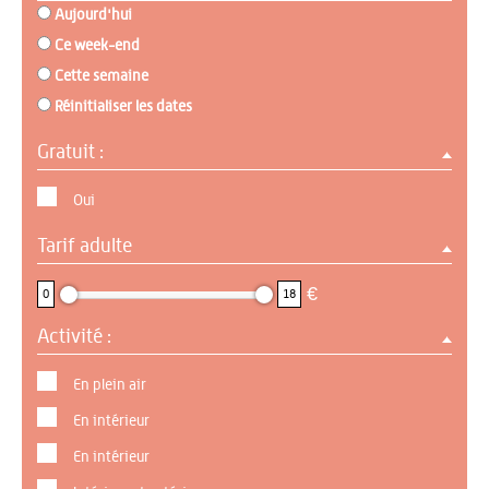
Aujourd'hui
Ce week-end
Cette semaine
Réinitialiser les dates
Gratuit :
Oui
Tarif adulte
0 : 18
€
0
18
Activité :
En plein air
En intérieur
En intérieur