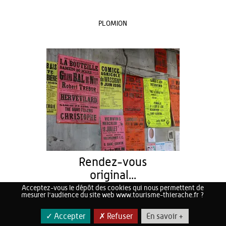
PLOMION
Rendez-vous
original...
Acceptez-vous le dépôt des cookies qui nous permettent de
22/08/2026
mesurer l'audience du site web www.tourisme-thierache.fr ?
VERVINS
✓ Accepter
✗ Refuser
En savoir +