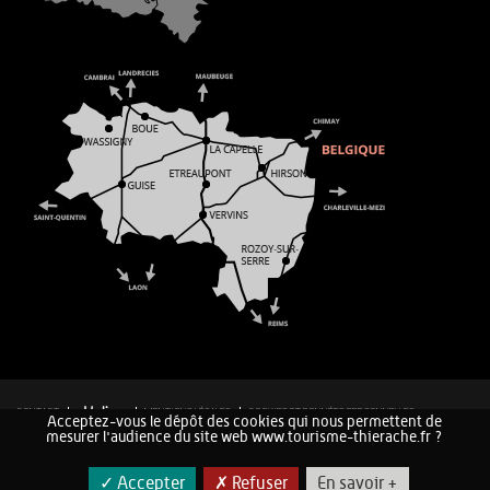
CONTACT
MENTIONS LÉGALES
COOKIES ET DONNÉES PERSONNELLES
Acceptez-vous le dépôt des cookies qui nous permettent de
PLAN DU SITE
mesurer l'audience du site web www.tourisme-thierache.fr ?
✓ Accepter
✗ Refuser
En savoir +