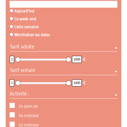
Aujourd'hui
Ce week-end
Cette semaine
Réinitialiser les dates
Tarif adulte
1 : 1000
€
1
1000
Tarif enfant
1 : 1000
€
1
1000
Activité :
En plein air
En intérieur
En intérieur