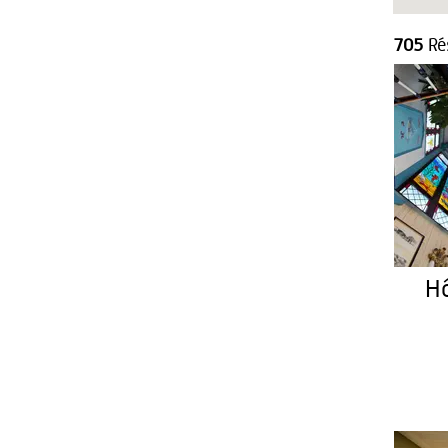
705
Rés
Hô