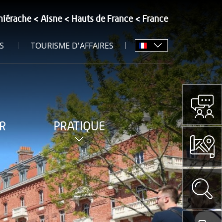
hiérache
Aisne
Hauts de France
France
S
TOURISME D'AFFAIRES
R
PRATIQUE