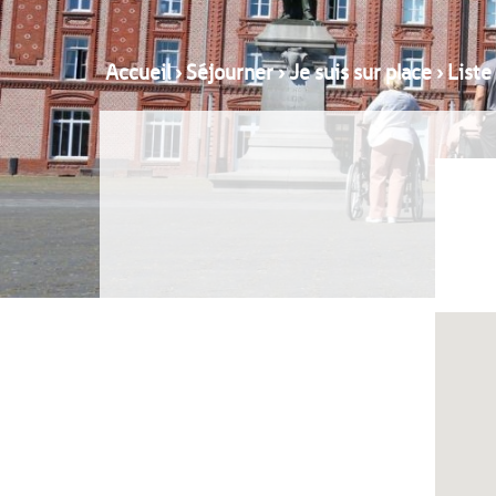
Accueil
›
Séjourner
›
Je suis sur place
›
Liste