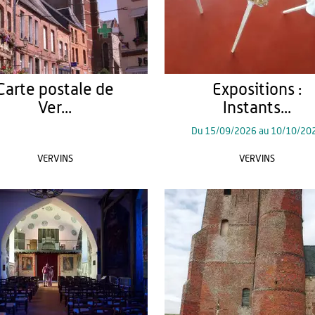
Carte postale de
Expositions :
Ver...
Instants...
Du
15/09/2026
au
10/10/20
VERVINS
VERVINS