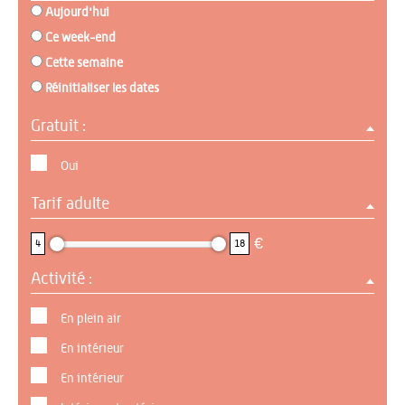
Aujourd'hui
Ce week-end
Cette semaine
Réinitialiser les dates
Gratuit :
Oui
Tarif adulte
4 : 18
€
4
18
Activité :
En plein air
En intérieur
En intérieur