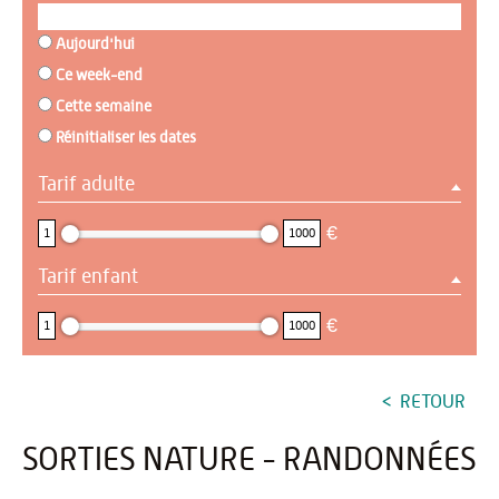
Aujourd'hui
Ce week-end
Cette semaine
Réinitialiser les dates
Tarif adulte
1 : 1000
€
1
1000
Tarif enfant
1 : 1000
€
1
1000
RETOUR
SORTIES NATURE - RANDONNÉES