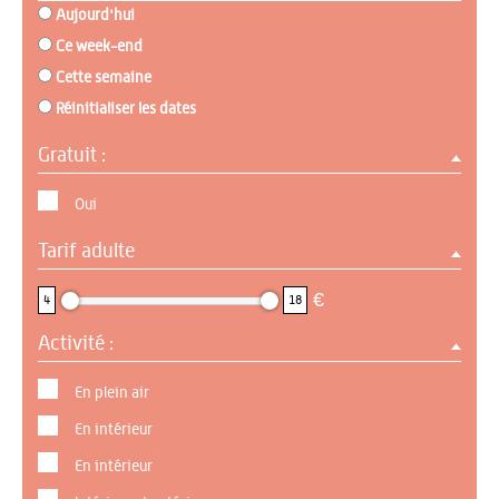
Aujourd'hui
Ce week-end
Cette semaine
Réinitialiser les dates
Gratuit :
Oui
Tarif adulte
4 : 18
€
4
18
Activité :
En plein air
En intérieur
En intérieur