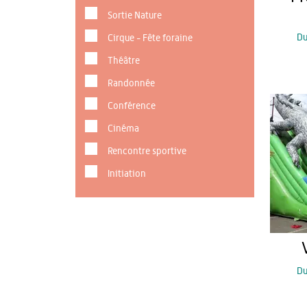
Sortie Nature
D
Cirque - Fête foraine
Théâtre
Randonnée
Conférence
Cinéma
Rencontre sportive
Initiation
D