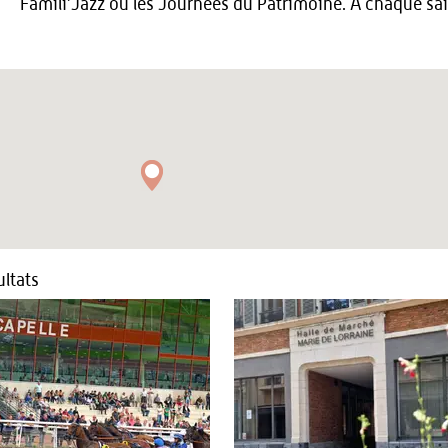
Famili’Jazz ou les Journées du Patrimoine. A chaque s
ltats