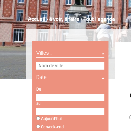
Accueil
›
à voir, à faire
›
Tout l'agenda
Villes :
Date
Du
au
Aujourd'hui
Ce week-end