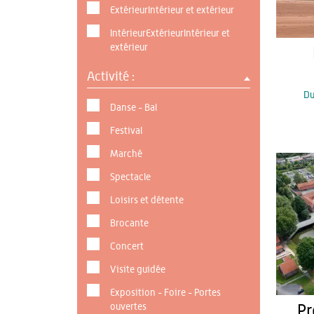
ExtérieurIntérieur et extérieur
IntérieurExtérieurIntérieur et
extérieur
Activité :
D
Danse - Bal
Festival
Marché
Spectacle
Loisirs et détente
Brocante
Concert
Visite guidée
Exposition - Foire - Portes
ouvertes
Pr