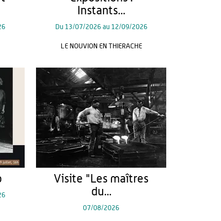
Instants...
26
Du
13/07/2026
au
12/09/2026
LE NOUVION EN THIERACHE
o
Visite "Les maîtres
du...
26
07/08/2026