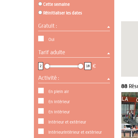
Cette semaine
Réinitialiser les dates
Gratuit :
Oui
Tarif adulte
2 : 18
€
2
18
Activité :
88
Résu
En plein air
En intérieur
En intérieur
Intérieur et extérieur
IntérieurIntérieur et extérieur