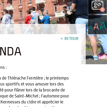
0
A
A
A
RETOUR
ENDA
ns :
u de Thiérache Fermière ; le printemps
us sportifs et vous amuser lors des
té pour flâner lors de la brocante de
oque de Saint-Michel ; l’automne pour
 Kermesses du cidre et apprécier le