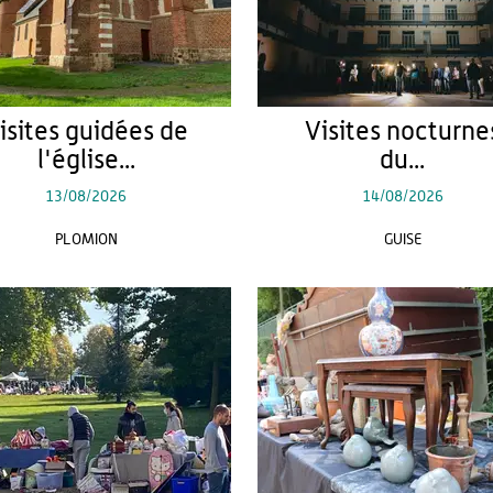
isites guidées de
Visites nocturne
l'église...
du...
13/08/2026
14/08/2026
PLOMION
GUISE