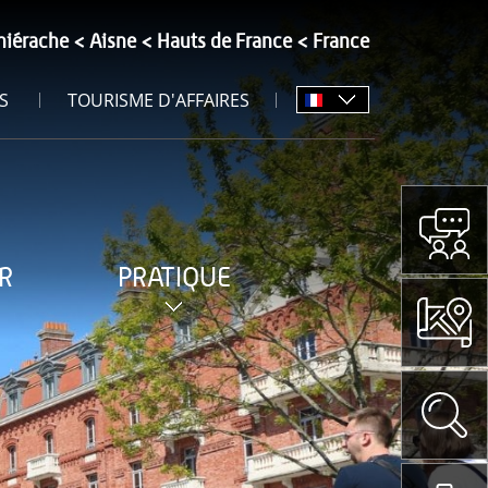
hiérache
Aisne
Hauts de France
France
S
TOURISME D'AFFAIRES
R
PRATIQUE