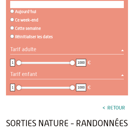
Aujourd'hui
Ce week-end
Cette semaine
Réinitialiser les dates
Tarif adulte
1 : 1000
€
1
1000
Tarif enfant
1 : 1000
€
1
1000
RETOUR
SORTIES NATURE - RANDONNÉES