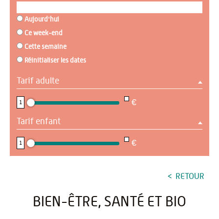
Aujourd'hui
Ce week-end
Cette semaine
Réinitialiser les dates
Tarif adulte
NaN
€
1
Tarif enfant
NaN
€
1
RETOUR
BIEN-ÊTRE, SANTÉ ET BIO