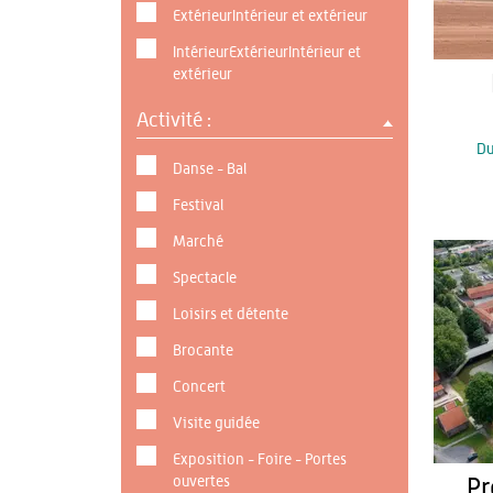
ExtérieurIntérieur et extérieur
IntérieurExtérieurIntérieur et
extérieur
Activité :
D
Danse - Bal
Festival
Marché
Spectacle
Loisirs et détente
Brocante
Concert
Visite guidée
Exposition - Foire - Portes
ouvertes
Pr