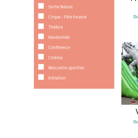
Sortie Nature
D
Cirque - Fête foraine
Théâtre
Randonnée
Conférence
Cinéma
Rencontre sportive
Initiation
D