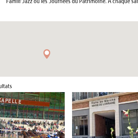
Famili’Jazz ou les Journées du Patrimoine. A chaque s
ltats