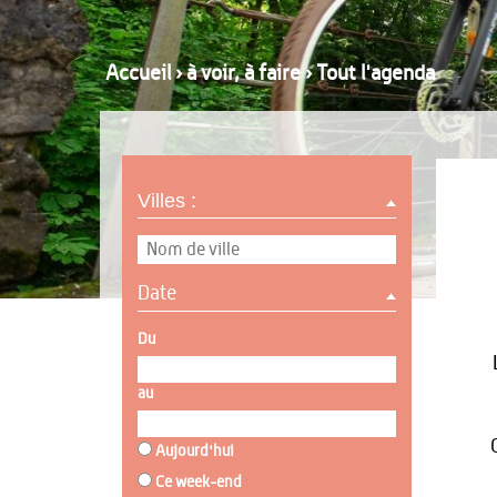
Accueil
›
à voir, à faire
›
Tout l'agenda
Villes :
Date
Du
au
Aujourd'hui
Ce week-end