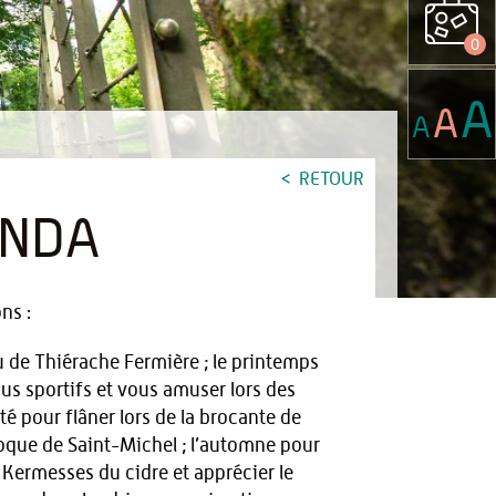
0
A
A
A
RETOUR
ENDA
ns :
u de Thiérache Fermière ; le printemps
us sportifs et vous amuser lors des
té pour flâner lors de la brocante de
oque de Saint-Michel ; l’automne pour
 Kermesses du cidre et apprécier le