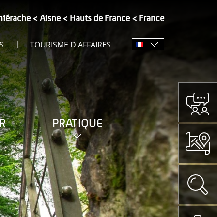
hiérache
Aisne
Hauts de France
France
S
TOURISME D'AFFAIRES
R
PRATIQUE