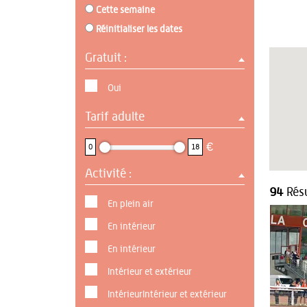
Cette semaine
Réinitialiser les dates
Gratuit :
Oui
Tarif adulte
0 : 18
€
0
18
Activité :
94
Résu
En plein air
En intérieur
En intérieur
Intérieur et extérieur
IntérieurIntérieur et extérieur