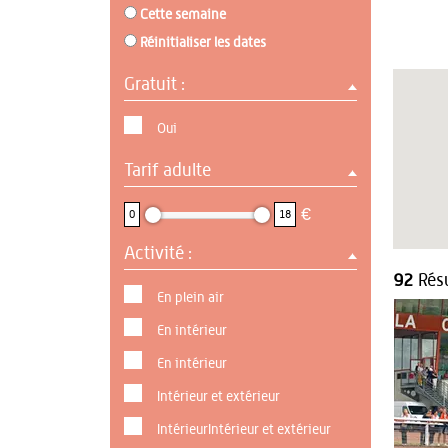
Cette semaine
Réinitialiser les dates
Gratuit :
Oui
Tarif adulte
0 : 18
€
0
18
Activité :
92
Résu
En plein air
En intérieur
En intérieur
Intérieur et extérieur
IntérieurIntérieur et extérieur