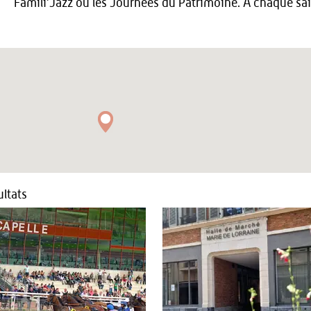
Famili’Jazz ou les Journées du Patrimoine. A chaque s
ltats