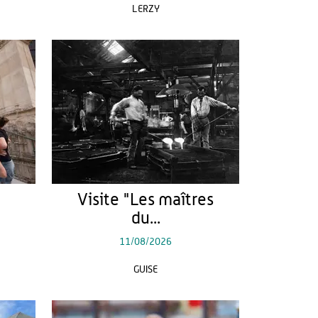
LERZY
Visite "Les maîtres
du...
11/08/2026
GUISE