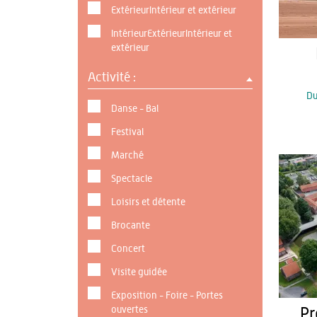
ExtérieurIntérieur et extérieur
IntérieurExtérieurIntérieur et
extérieur
Activité :
D
Danse - Bal
Festival
Marché
Spectacle
Loisirs et détente
Brocante
Concert
Visite guidée
Exposition - Foire - Portes
ouvertes
Pr