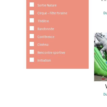
Sortie Nature
D
Cirque - Fête foraine
Théâtre
Randonnée
Conférence
Cinéma
Rencontre sportive
Initiation
D