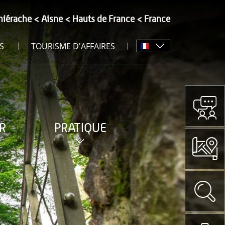
hiérache
Aisne
Hauts de France
France
S
TOURISME D'AFFAIRES
R
PRATIQUE