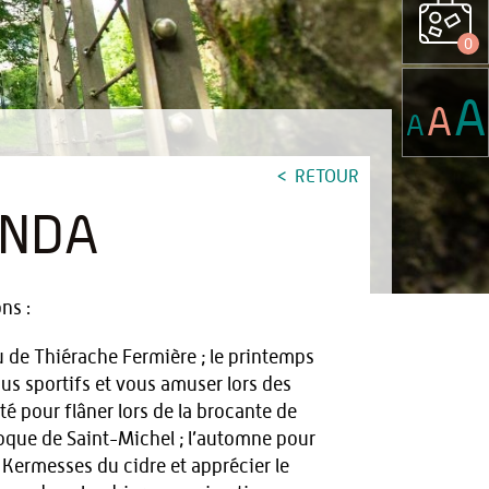
0
A
A
A
RETOUR
ENDA
ns :
u de Thiérache Fermière ; le printemps
us sportifs et vous amuser lors des
té pour flâner lors de la brocante de
oque de Saint-Michel ; l’automne pour
 Kermesses du cidre et apprécier le