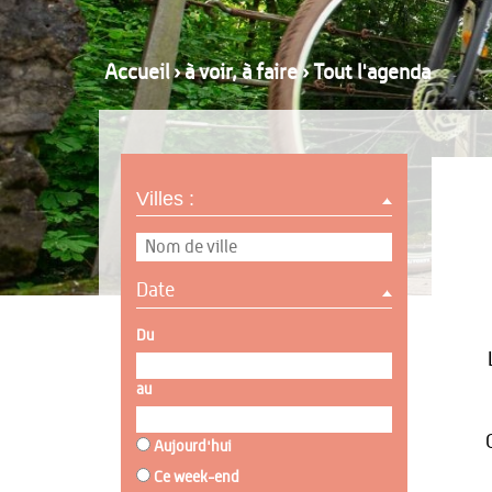
Accueil
›
à voir, à faire
›
Tout l'agenda
Villes :
Date
Du
au
Aujourd'hui
Ce week-end