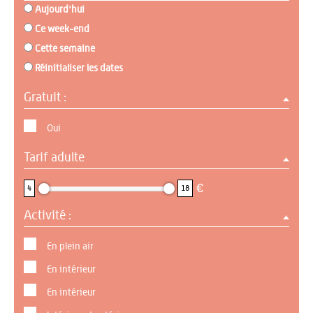
Aujourd'hui
Ce week-end
Cette semaine
Réinitialiser les dates
Gratuit :
Oui
Tarif adulte
4 : 18
€
4
18
Activité :
En plein air
En intérieur
En intérieur