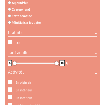
Aujourd'hui
Ce week-end
Cette semaine
Réinitialiser les dates
Gratuit :
Oui
Tarif adulte
4 : 18
€
4
18
Activité :
En plein air
En intérieur
En intérieur