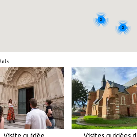
3
3
tats
Visite guidée
Visites guidées 