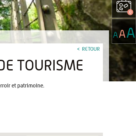
0
A
A
A
RETOUR
 DE TOURISME
rroir et patrimoine.