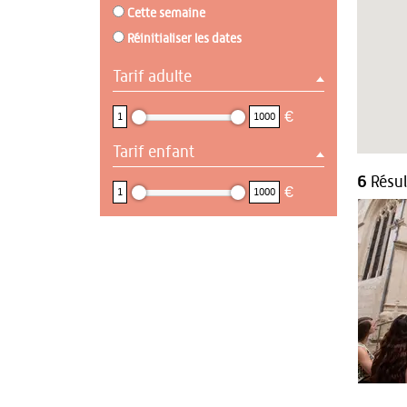
Cette semaine
Réinitialiser les dates
Tarif adulte
1 : 1000
€
1
1000
Tarif enfant
1 : 1000
6
Résul
€
1
1000