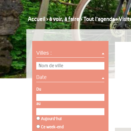
Accueil
›
à voir, à faire
›
Tout l'agenda
›
Visit
Villes :
Date
Du
au
Aujourd'hui
Ce week-end