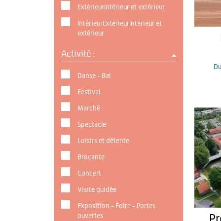
ExtérieurIntérieur et extérieur
IntérieurExtérieurIntérieur et
extérieur
Activité :
D
Danse - Bal
Festival
Marché
Spectacle
Loisirs et détente
Brocante
Concert
Visite guidée
Exposition - Foire - Portes
ouvertes
Pr