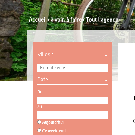
Accueil
›
à voir, à faire
›
Tout l'agenda
Villes :
Date
Du
au
Aujourd'hui
Ce week-end