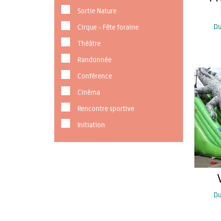
Sortie Nature
D
Cirque - Fête foraine
Théâtre
Randonnée
Conférence
Cinéma
Rencontre sportive
Initiation
D