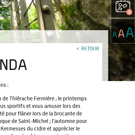
0
A
A
A
RETOUR
ENDA
ns :
u de Thiérache Fermière ; le printemps
us sportifs et vous amuser lors des
té pour flâner lors de la brocante de
oque de Saint-Michel ; l’automne pour
 Kermesses du cidre et apprécier le