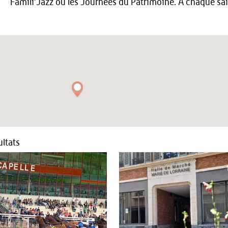
Famili’Jazz ou les Journées du Patrimoine. A chaque s
ltats