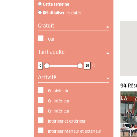
Cette semaine
Réinitialiser les dates
Gratuit :
Oui
Tarif adulte
0 : 18
€
0
18
Activité :
94
Résu
En plein air
En intérieur
En intérieur
Intérieur et extérieur
IntérieurIntérieur et extérieur