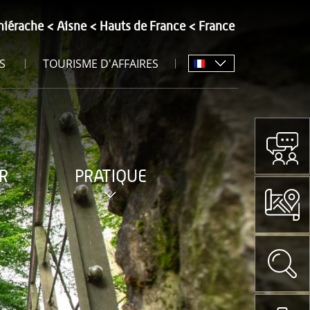
hiérache
Aisne
Hauts de France
France
S
TOURISME D'AFFAIRES
R
PRATIQUE