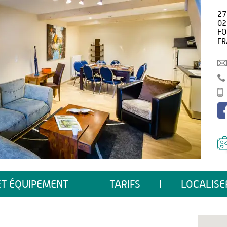
27
02
FO
FR
ET ÉQUIPEMENT
TARIFS
LOCALISE