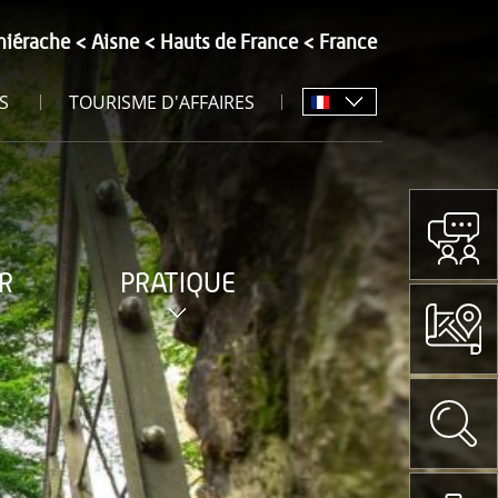
hiérache
Aisne
Hauts de France
France
S
TOURISME D'AFFAIRES
R
PRATIQUE