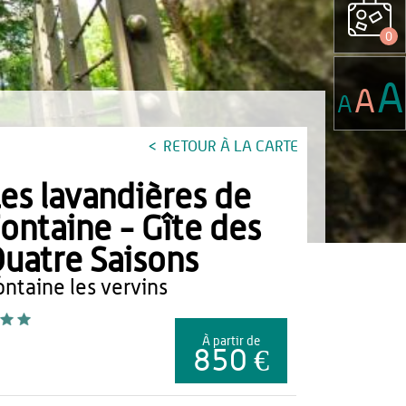
0
A
A
A
RETOUR À LA CARTE
es lavandières de
ontaine - Gîte des
uatre Saisons
fontaine les vervins
À partir de
850 €