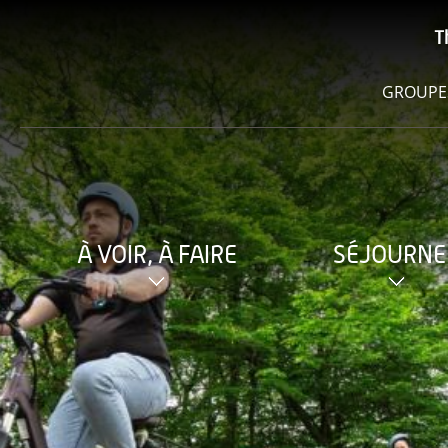
T
GROUPE
À VOIR, À FAIRE
SÉJOURNE