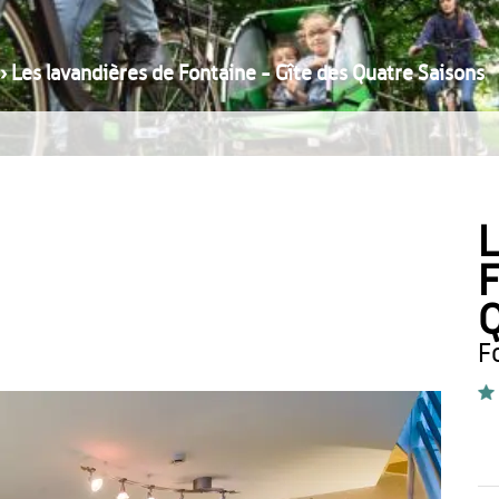
›
Les lavandières de Fontaine - Gîte des Quatre Saisons
L
F
Q