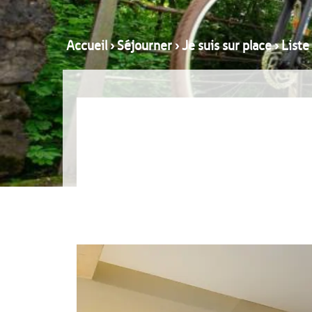
Accueil
›
Séjourner
›
Je suis sur place
›
Liste