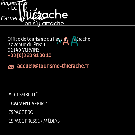
Recherche
Carnet de voyage
A
A
Office de tourisme du Pays de Thiérache
A
7 avenue du Préau
02140 VERVINS
+33 (0)3 23 91 30 10
accueil@tourisme-thierache.fr
ACCESSIBILITÉ
COMMENT VENIR ?
ESPACE PRO
ESPACE PRESSE / MÉDIAS